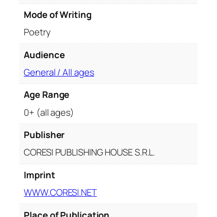
i
Mode of Writing
Poetry
Audience
General / All ages
Age Range
0+ (all ages)
Publisher
CORESI PUBLISHING HOUSE S.R.L.
Imprint
WWW.CORESI.NET
Place of Publication