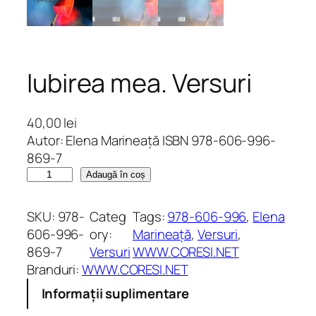
Iubirea mea. Versuri
40,00
lei
Autor: Elena Marineață ISBN 978-606-996-
869-7
C
Adaugă în coș
a
n
SKU:
978-
Categ
Tags:
978-606-996
, 
Elena
t
606-996-
ory:
Marineață
, 
Versuri
, 
i
869-7
Versuri
WWW.CORESI.NET
t
Branduri:
WWW.CORESI.NET
a
Informații suplimentare
t
e