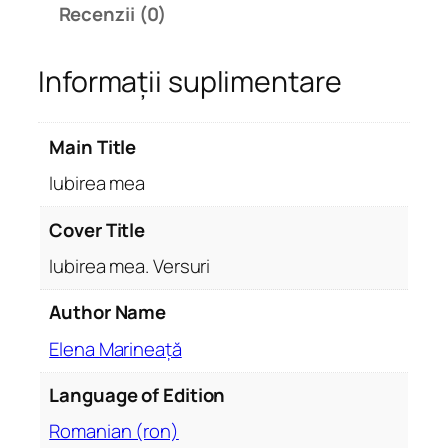
Recenzii (0)
I
u
Informații suplimentare
b
i
r
Main Title
e
a
Iubirea mea
m
e
Cover Title
a
Iubirea mea. Versuri
.
V
Author Name
e
Elena Marineață
r
s
Language of Edition
u
r
Romanian (ron)