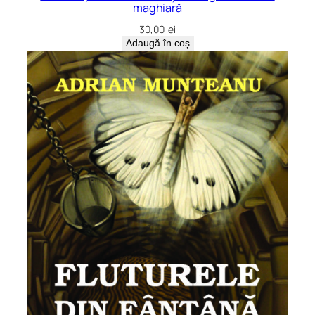
maghiară
30,00
lei
Adaugă în coș