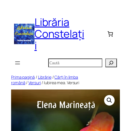
Sari
la
Librăria
conținut
Constelați
i
Caută
Prima pagină
/
Librărie
/
Cărți în limba
română
/
Versuri
/ Iubirea mea. Versuri