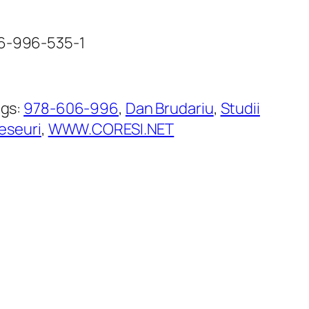
06-996-535-1
ags:
978-606-996
, 
Dan Brudariu
, 
Studii
 eseuri
, 
WWW.CORESI.NET