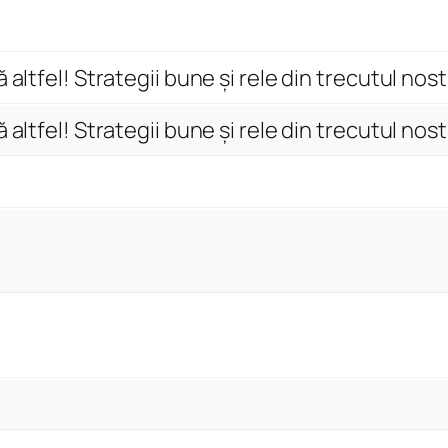
o
r
i
 altfel! Strategii bune și rele din trecutul nos
a
n
 altfel! Strategii bune și rele din trecutul nos
o
a
s
t
r
ă
…
v
ă
z