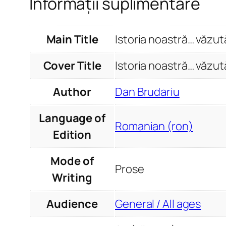
Informații suplimentare
Main Title
Istoria noastră… văzută
Cover Title
Istoria noastră… văzută
Author
Dan Brudariu
Language of
Romanian (ron)
Edition
Mode of
Prose
Writing
Audience
General / All ages