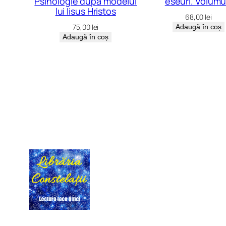
Psihologie după modelul
eseuri. Volumul
lui Iisus Hristos
68,00
lei
75,00
lei
Adaugă în coș
Adaugă în coș