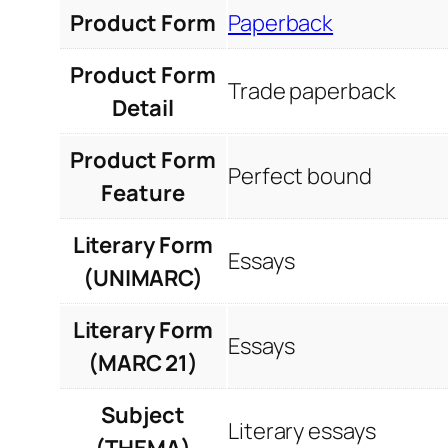
Product Form
Paperback
Product Form
Trade paperback
Detail
Product Form
Perfect bound
Feature
Literary Form
Essays
(UNIMARC)
Literary Form
Essays
(MARC 21)
Subject
Literary essays