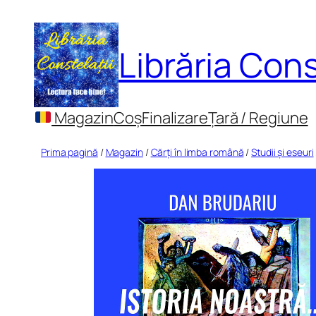
Sari
la
Librăria Cons
conținut
Magazin
Coș
Finalizare
Țară / Regiune
Prima pagină
/
Magazin
/
Cărți în limba română
/
Studii și eseuri