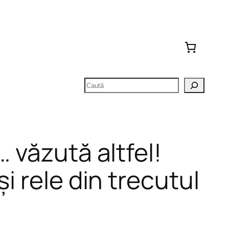
Caută
… văzută altfel!
și rele din trecutul