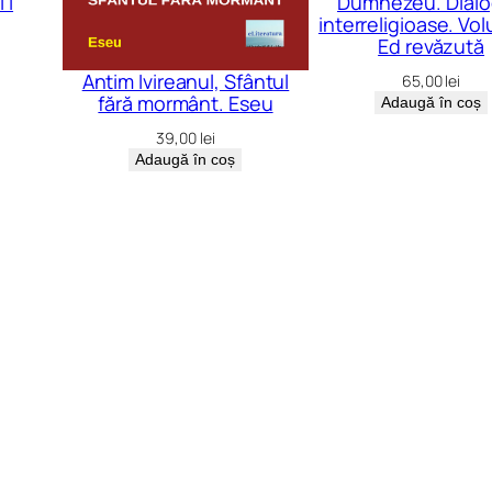
 I
Dumnezeu. Dialo
u
interreligioase. Vol
Ed revăzută
Antim Ivireanul, Sfântul
65,00
lei
fără mormânt. Eseu
Adaugă în coș
39,00
lei
Adaugă în coș