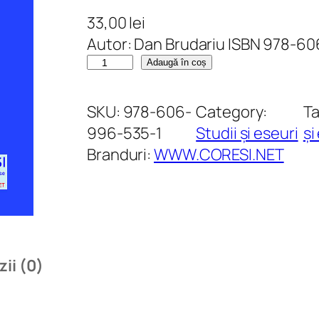
33,00
lei
Autor: Dan Brudariu ISBN 978-6
C
Adaugă în coș
a
n
SKU:
978-606-
Category:
T
t
996-535-1
Studii și eseuri
și
i
Branduri:
WWW.CORESI.NET
t
a
t
e
I
ii (0)
s
t