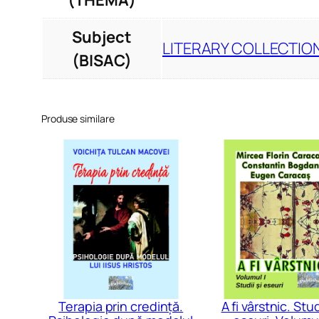
(THEMA)
Subject
LITERARY COLLECTION
(BISAC)
Produse similare
Terapia prin credință.
A fi vârstnic. Stud