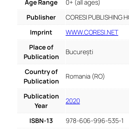
Age Range
0+ (all ages)
Publisher
CORESI PUBLISHING HO
Imprint
WWW.CORESI.NET
Place of
București
Publication
Country of
Romania (RO)
Publication
Publication
2020
Year
ISBN-13
978-606-996-535-1