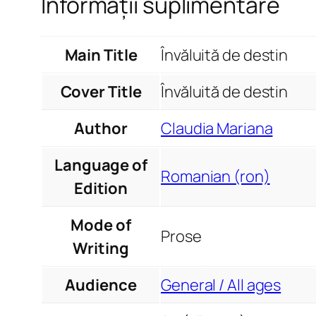
Informații suplimentare
Main Title
Învăluită de destin
Cover Title
Învăluită de destin
Author
Claudia Mariana
Language of
Romanian (ron)
Edition
Mode of
Prose
Writing
Audience
General / All ages