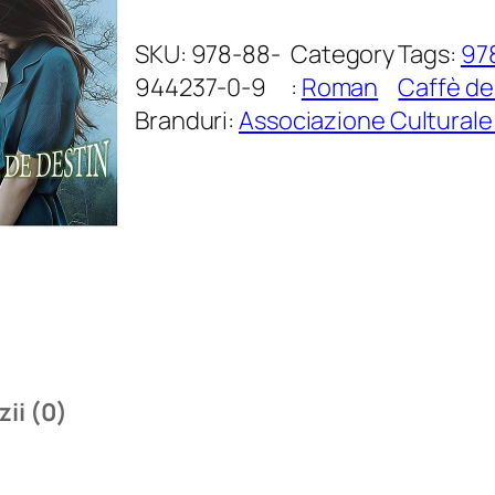
a
n
SKU:
978-88-
Category
Tags:
97
t
944237-0-9
:
Roman
Caffè del
i
Branduri:
Associazione Culturale 
t
a
t
e
Î
n
v
ă
ii (0)
l
u
i