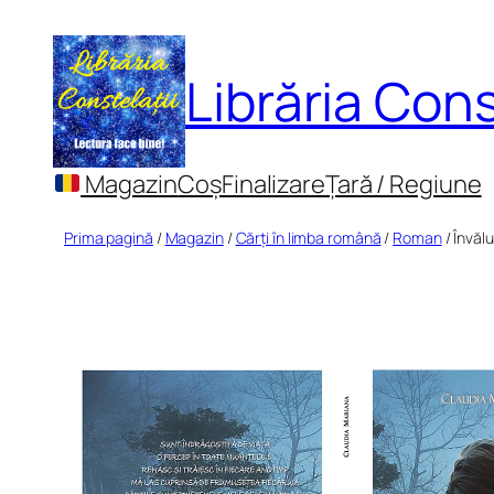
Sari
la
Librăria Cons
conținut
Magazin
Coș
Finalizare
Țară / Regiune
Prima pagină
/
Magazin
/
Cărți în limba română
/
Roman
/ Învălu