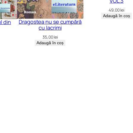
VOL.3
49,00
lei
Adaugă în coș
Dragostea nu se cumpără
l din
cu lacrimi
35,00
lei
Adaugă în coș