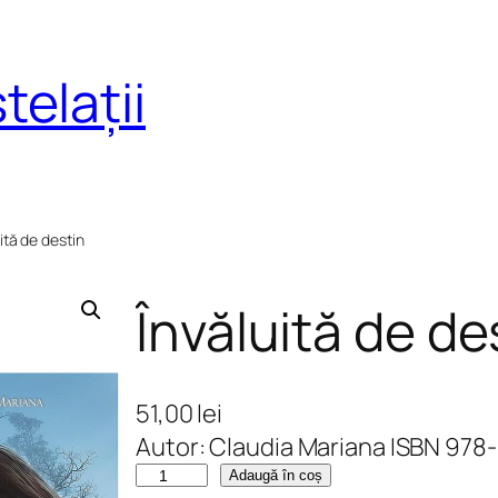
telații
ită de destin
Învăluită de de
51,00
lei
Autor: Claudia Mariana ISBN 97
C
Adaugă în coș