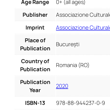
Age Range
0+ (all ages)
Publisher
Associazione Culturale
Imprint
Associazione Culturale
Place of
București
Publication
Country of
Romania (RO)
Publication
Publication
2020
Year
ISBN-13
978-88-944237-0-9