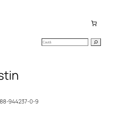
Caută
stin
8-88-944237-0-9