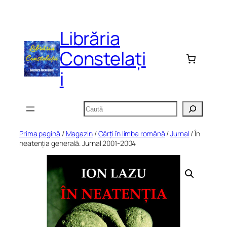
Sari
la
Librăria
conținut
Constelați
i
Caută
Prima pagină
/
Magazin
/
Cărți în limba română
/
Jurnal
/ În
neatenția generală. Jurnal 2001-2004