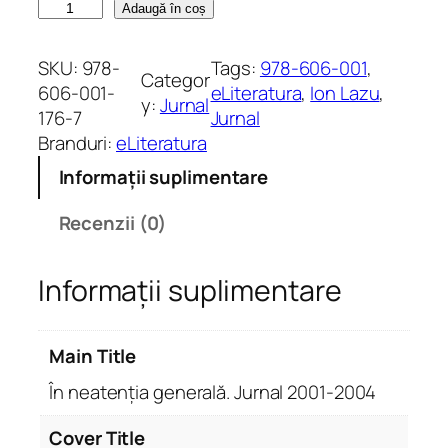
C
Adaugă în coș
a
n
SKU:
978-
Tags:
978-606-001
, 
Categor
t
606-001-
eLiteratura
, 
Ion Lazu
, 
y:
Jurnal
i
176-7
Jurnal
t
Branduri:
eLiteratura
a
Informații suplimentare
t
e
Recenzii (0)
Î
n
Informații suplimentare
n
e
a
Main Title
t
e
În neatenția generală. Jurnal 2001-2004
n
ț
Cover Title