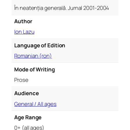
i
În neatenția generală. Jurnal 2001-2004
a
g
Author
e
Ion Lazu
n
e
Language of Edition
r
a
Romanian (ron)
l
ă
Mode of Writing
.
Prose
J
u
Audience
r
General / All ages
n
a
Age Range
l
2
0+ (all ages)