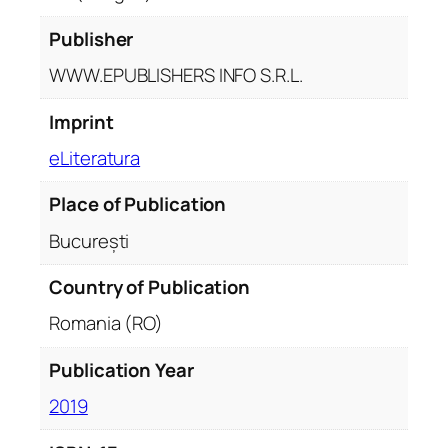
0
0
Publisher
1
WWW.EPUBLISHERS INFO S.R.L.
-
2
Imprint
0
eLiteratura
0
4
Place of Publication
București
Country of Publication
Romania (RO)
Publication Year
2019