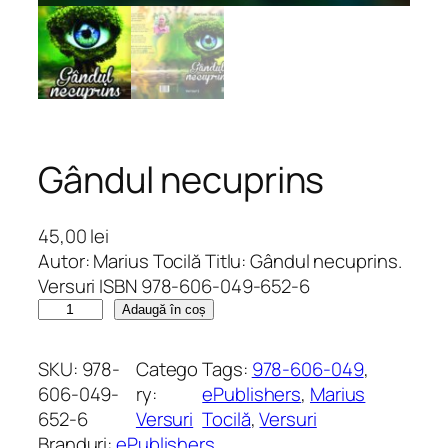
Gândul necuprins
45,00
lei
Autor: Marius Tocilă Titlu: Gândul necuprins.
Versuri ISBN 978-606-049-652-6
C
Adaugă în coș
a
n
SKU:
978-
Catego
Tags:
978-606-049
, 
t
606-049-
ry:
ePublishers
, 
Marius
i
652-6
Versuri
Tocilă
, 
Versuri
t
Branduri:
ePublishers