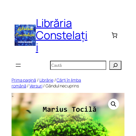
Sari
la
Librăria
conținut
Constelați
i
Caută
Prima pagină
/
Librărie
/
Cărți în limba
română
/
Versuri
/ Gândul necuprins