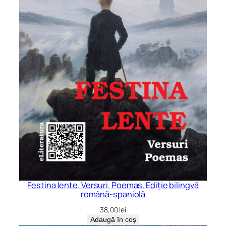
Festina lente. Versuri. Poemas. Ediție bilingvă
română-spaniolă
38,00
lei
Adaugă în coș