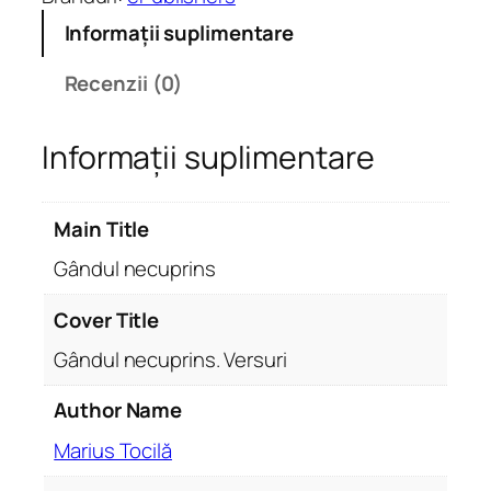
a
Informații suplimentare
t
e
Recenzii (0)
G
â
Informații suplimentare
n
d
u
Main Title
l
n
Gândul necuprins
e
c
Cover Title
u
Gândul necuprins. Versuri
p
r
Author Name
i
Marius Tocilă
n
s