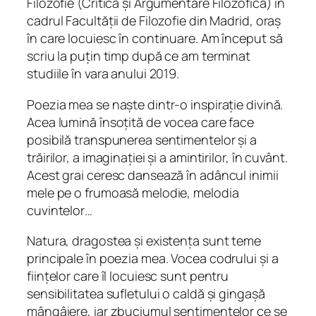
Filozofie (Critică și Argumentare Filozofică) în
u
cadrul Facultății de Filozofie din Madrid, oraș
r
în care locuiesc în continuare. Am început să
i
scriu la puțin timp după ce am terminat
studiile în vara anului 2019.
Poezia mea se naște dintr-o inspirație divină.
Acea lumină însoțită de vocea care face
posibilă transpunerea sentimentelor și a
trăirilor, a imaginației și a amintirilor, în cuvânt.
Acest grai ceresc dansează în adâncul inimii
mele pe o frumoasă melodie, melodia
cuvintelor…
Natura, dragostea și existența sunt teme
principale în poezia mea. Vocea codrului
și a
ființelor care îl locuiesc sunt pentru
sensibilitatea sufletului o caldă și gingașă
mângâiere, iar zbuciumul sentimentelor ce se