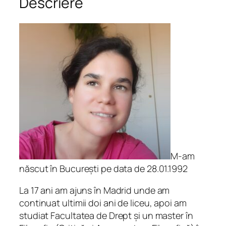
Descriere
m
ă
t
u
l
c
o
d
r
u
l
u
i
M-am
.
născut în București pe data de 28.01.1992
V
La 17 ani am ajuns în Madrid unde am
e
continuat ultimii doi ani de liceu, apoi am
r
studiat Facultatea de Drept și un master în
s