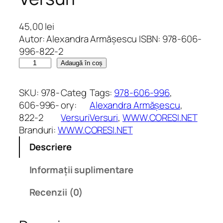
45,00
lei
Autor: Alexandra Armășescu ISBN: 978-606-
996-822-2
C
Adaugă în coș
a
n
SKU:
978-
Categ
Tags:
978-606-996
, 
t
606-996-
ory:
Alexandra Armășescu
, 
i
822-2
Versuri
Versuri
, 
WWW.CORESI.NET
t
Branduri:
WWW.CORESI.NET
a
Descriere
t
e
Informații suplimentare
F
r
Recenzii (0)
e
a