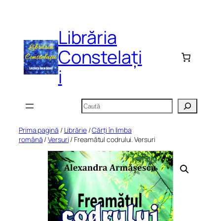
Sari
la
Librăria
conținut
Constelați
i
Caută
Prima pagină
/
Librărie
/
Cărți în limba
română
/
Versuri
/ Freamătul codrului. Versuri