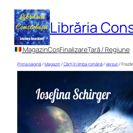
Sari
la
Librăria Cons
conținut
Magazin
Coș
Finalizare
Țară / Regiune
Prima pagină
/
Magazin
/
Cărți în limba română
/
Versuri
/ Frază