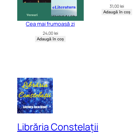
31,00
lei
Adaugă în coș
Cea mai frumoasă zi
24,00
lei
Adaugă în coș
Librăria Constelații