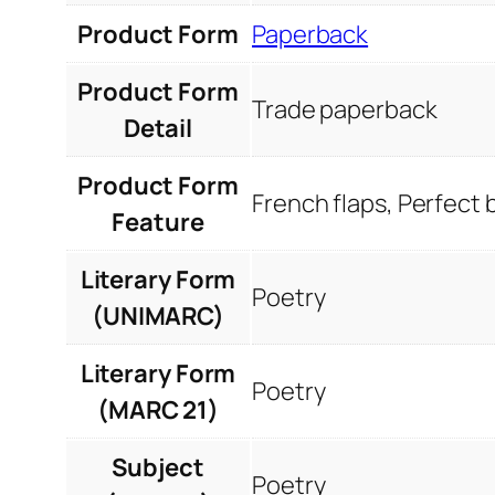
Product Form
Paperback
Product Form
Trade paperback
Detail
Product Form
French flaps, Perfect
Feature
Literary Form
Poetry
(UNIMARC)
Literary Form
Poetry
(MARC 21)
Subject
Poetry