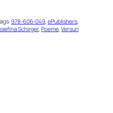
ags:
978-606-049
, 
ePublishers
, 
osefina Schirger
, 
Poeme
, 
Versuri