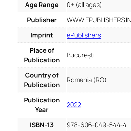
Age Range
0+ (all ages)
Publisher
WWW.EPUBLISHERS INF
Imprint
ePublishers
Place of
București
Publication
Country of
Romania (RO)
Publication
Publication
2022
Year
ISBN-13
978-606-049-544-4