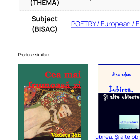
(THEMA)
Subject
POETRY / European / 
(BISAC)
Produse similare
Iubirea. Și alte ob