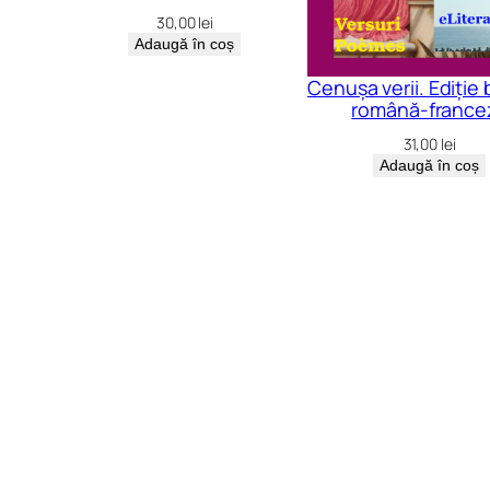
30,00
lei
Adaugă în coș
Cenușa verii. Ediție 
română-france
31,00
lei
Adaugă în coș