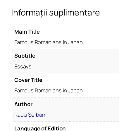
o
Informații suplimentare
u
s
R
Main Title
o
m
Famous Romanians in Japan
a
n
Subtitle
i
Essays
a
n
Cover Title
s
Famous Romanians in Japan
i
n
Author
J
a
Radu Șerban
p
a
Language of Edition