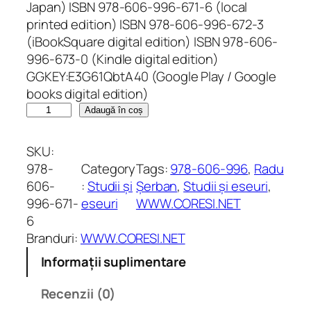
Japan) ISBN 978-606-996-671-6 (local
printed edition) ISBN 978-606-996-672-3
(iBookSquare digital edition) ISBN 978-606-
996-673-0 (Kindle digital edition)
GGKEY:E3G61QbtA40 (Google Play / Google
books digital edition)
C
Adaugă în coș
a
n
SKU:
t
978-
Category
Tags:
978-606-996
, 
Radu
i
606-
:
Studii și
Șerban
, 
Studii și eseuri
, 
t
996-671-
eseuri
WWW.CORESI.NET
a
6
t
Branduri:
WWW.CORESI.NET
e
Informații suplimentare
F
a
Recenzii (0)
m