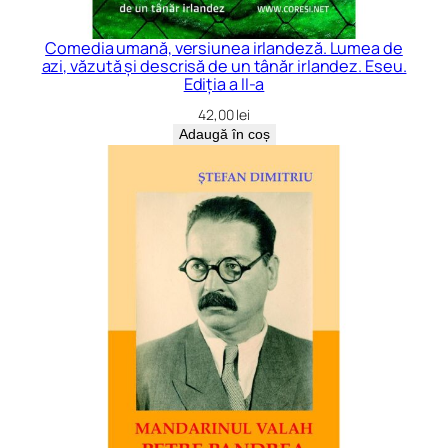
Comedia umană, versiunea irlandeză. Lumea de
azi, văzută și descrisă de un tânăr irlandez. Eseu.
Ediția a II-a
42,00
lei
Adaugă în coș