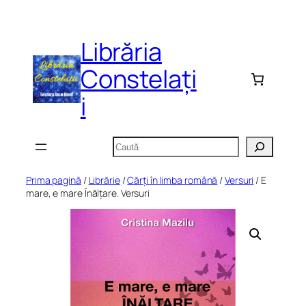
Sari
la
Librăria
conținut
Constelați
i
Caută
Prima pagină
/
Librărie
/
Cărți în limba română
/
Versuri
/ E
mare, e mare Înălțare. Versuri