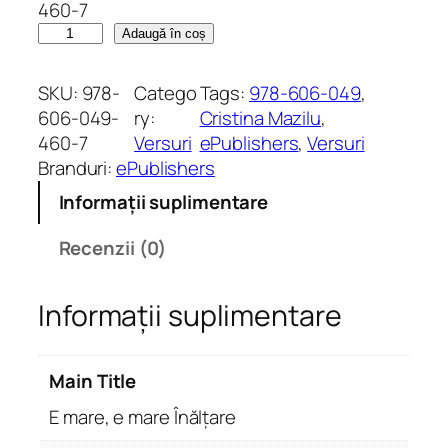
460-7
C
Adaugă în coș
a
n
SKU:
978-
Catego
Tags:
978-606-049
, 
t
606-049-
ry:
Cristina Mazilu
, 
i
460-7
Versuri
ePublishers
, 
Versuri
t
Branduri:
ePublishers
a
Informații suplimentare
t
e
Recenzii (0)
E
m
Informații suplimentare
a
r
e
Main Title
,
e
E mare, e mare Înălțare
m