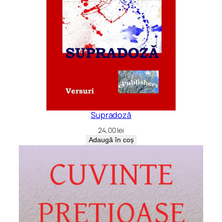
Supradoză
24,00
lei
Adaugă în coș