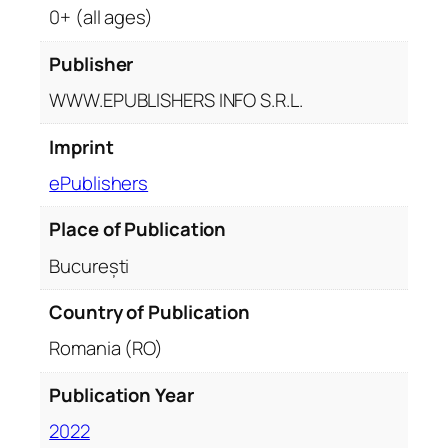
i
0+ (all ages)
Publisher
WWW.EPUBLISHERS INFO S.R.L.
Imprint
ePublishers
Place of Publication
București
Country of Publication
Romania (RO)
Publication Year
2022