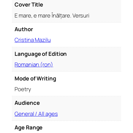
a
Cover Title
r
E mare, e mare Înălțare. Versuri
e
Î
Author
n
Cristina Mazilu
ă
l
Language of Edition
ț
a
Romanian (ron)
r
e
Mode of Writing
.
Poetry
V
e
Audience
r
General / All ages
s
u
Age Range
r