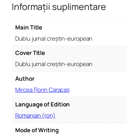
Informații suplimentare
b
l
u
Main Title
j
u
Dublu jurnal creștin-european
r
n
Cover Title
a
Dublu jurnal creștin-european
l
c
Author
r
Mircea Florin Caracaș
e
ș
Language of Edition
t
i
Romanian (ron)
n
-
Mode of Writing
e