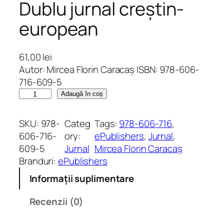
Dublu jurnal creștin-
european
61,00
lei
Autor: Mircea Florin Caracaș ISBN: 978-606-
716-609-5
C
Adaugă în coș
a
n
SKU:
978-
Categ
Tags:
978-606-716
, 
t
606-716-
ory:
ePublishers
, 
Jurnal
, 
i
609-5
Jurnal
Mircea Florin Caracaș
t
Branduri:
ePublishers
a
Informații suplimentare
t
e
Recenzii (0)
D
u