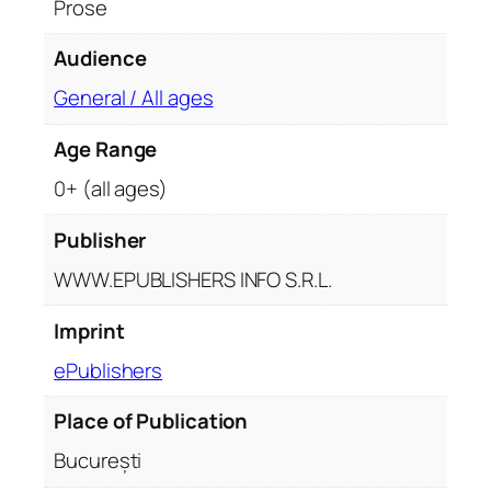
Prose
u
r
Audience
o
General / All ages
p
e
Age Range
a
n
0+ (all ages)
Publisher
WWW.EPUBLISHERS INFO S.R.L.
Imprint
ePublishers
Place of Publication
București