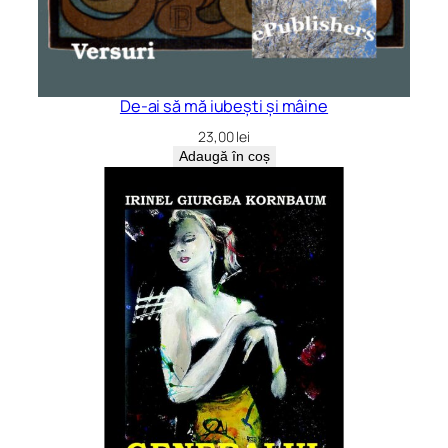
De-ai să mă iubești și mâine
23,00
lei
Adaugă în coș