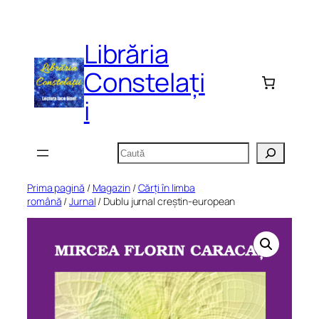
Sari
la
Librăria
conținut
Constelați
i
Caută
Prima pagină
/
Magazin
/
Cărți în limba
română
/
Jurnal
/ Dublu jurnal creștin-european