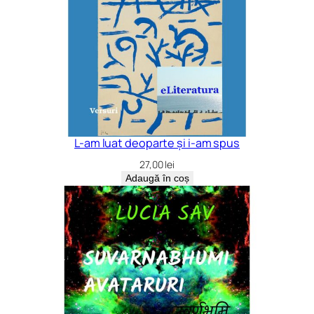
L-am luat deoparte și i-am spus
27,00
lei
Adaugă în coș