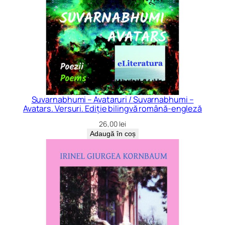
Suvarnabhumi – Avataruri / Suvarnabhumi –
Avatars. Versuri. Ediție bilingvă română-engleză
26,00
lei
Adaugă în coș