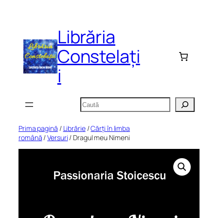
Sari
la
Librăria
conținut
Constelați
i
Caută
Prima pagină
/
Librărie
/
Cărți în limba
română
/
Versuri
/ Dragul meu Nimeni