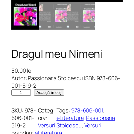
Dragul meu Nimeni
50,00
lei
Autor: Passionaria Stoicescu ISBN 978-606-
001-519-2
C
Adaugă în coș
a
n
SKU:
978-
Categ
Tags:
978-606-001
, 
t
606-001-
ory:
eLiteratura
, 
Passionaria
i
519-2
Versuri
Stoicescu
, 
Versuri
t
Branduri:
eLiteratura