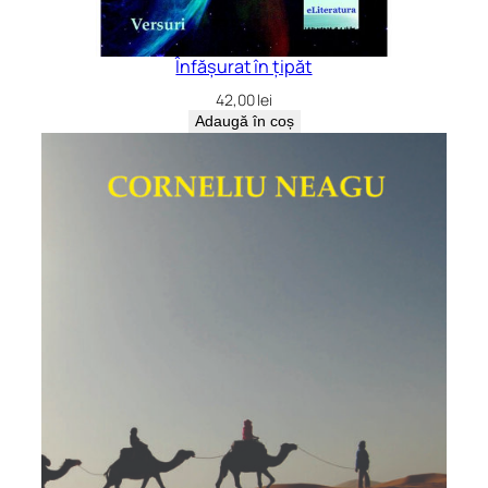
Înfășurat în țipăt
42,00
lei
Adaugă în coș