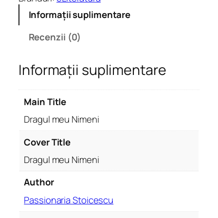
a
Informații suplimentare
t
e
Recenzii (0)
D
r
Informații suplimentare
a
g
u
Main Title
l
m
Dragul meu Nimeni
e
u
Cover Title
N
Dragul meu Nimeni
i
m
Author
e
Passionaria Stoicescu
n
i