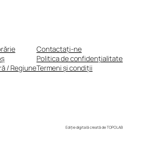
brărie
Contactați-ne
oș
Politica de confidențialitate
ră / Regiune
Termeni și condiții
Ediție digitală creată de TOPOLAB