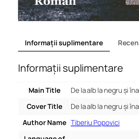
Informații suplimentare
Recenz
Informații suplimentare
Main Title
De la alb la negru și în
Cover Title
De la alb la negru și î
Author Name
Tiberiu Popovici
Language of