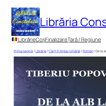
Sari
la
Librăria Cons
conținut
Librărie
Coș
Finalizare
Țară / Regiune
Prima pagină
/
Librărie
/
Cărți în limba română
/
Roman
/ De la a