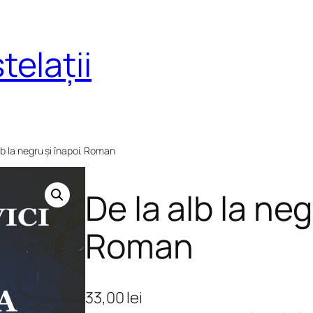
telații
lb la negru și înapoi. Roman
De la alb la neg
Roman
33,00
lei