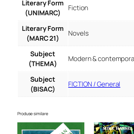
Literary Form
Fiction
(UNIMARC)
Literary Form
Novels
(MARC 21)
Subject
Modern & contemporar
(THEMA)
Subject
FICTION / General
(BISAC)
Produse similare