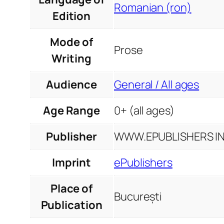
Romanian (ron)
Edition
Mode of
Prose
Writing
Audience
General / All ages
Age Range
0+ (all ages)
Publisher
WWW.EPUBLISHERS INF
Imprint
ePublishers
Place of
București
Publication