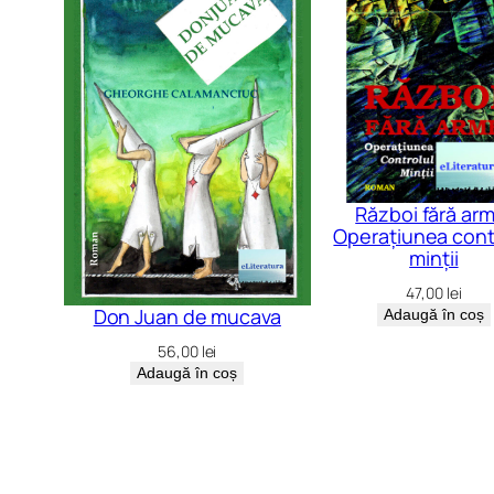
Război fără arm
Operațiunea cont
minții
47,00
lei
Don Juan de mucava
Adaugă în coș
56,00
lei
Adaugă în coș