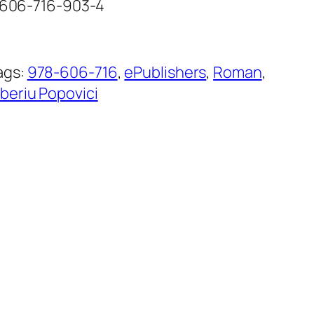
8-606-716-903-4
ags:
978-606-716
, 
ePublishers
, 
Roman
, 
iberiu Popovici