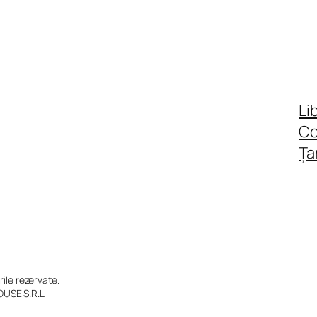
Li
C
Ța
le rezervate.
OUSE S.R.L