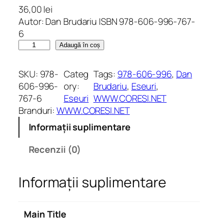
36,00
lei
Autor: Dan Brudariu ISBN 978-606-996-767-
6
C
Adaugă în coș
a
n
SKU:
978-
Categ
Tags:
978-606-996
, 
Dan
t
606-996-
ory:
Brudariu
, 
Eseuri
, 
i
767-6
Eseuri
WWW.CORESI.NET
t
Branduri:
WWW.CORESI.NET
a
Informații suplimentare
t
e
Recenzii (0)
D
e
Informații suplimentare
c
e
s
Main Title
u