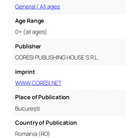
General / All ages
i
?
Age Range
E
s
0+ (all ages)
e
u
Publisher
r
CORESI PUBLISHING HOUSE S.R.L.
i
.
Imprint
A
WWW.CORESI.NET
u
t
Place of Publication
o
r
București
:
D
Country of Publication
a
Romania (RO)
n