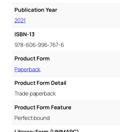
B
Publication Year
r
2021
u
d
ISBN-13
a
r
978-606-996-767-6
i
Product Form
u
Paperback
Product Form Detail
Trade paperback
Product Form Feature
Perfect bound
Literary Form (UNIMARC)