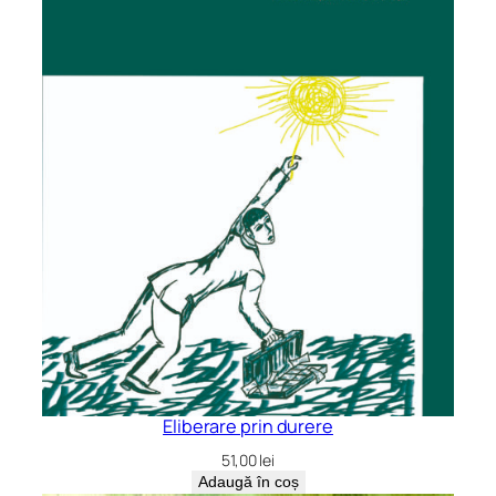
Eliberare prin durere
51,00
lei
Adaugă în coș