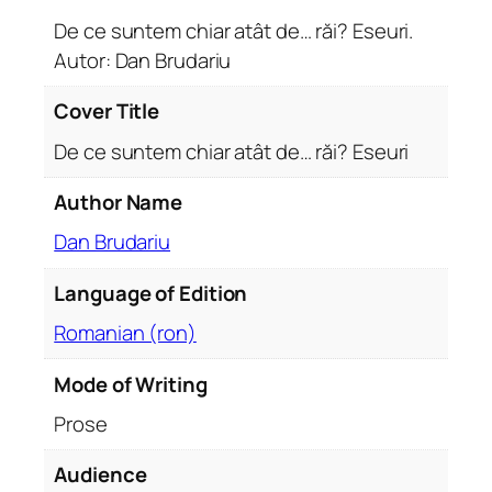
n
De ce suntem chiar atât de… răi? Eseuri.
t
Autor: Dan Brudariu
e
m
Cover Title
c
De ce suntem chiar atât de… răi? Eseuri
h
i
Author Name
a
r
Dan Brudariu
a
Language of Edition
t
â
Romanian (ron)
t
d
Mode of Writing
e
Prose
…
r
Audience
ă