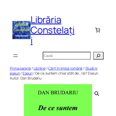
Sari
la
Librăria
conținut
Constelați
i
Caută
Prima pagină
/
Librărie
/
Cărți în limba română
/
Studii și
eseuri
/
Eseuri
/ De ce suntem chiar atât de… răi? Eseuri.
Autor: Dan Brudariu