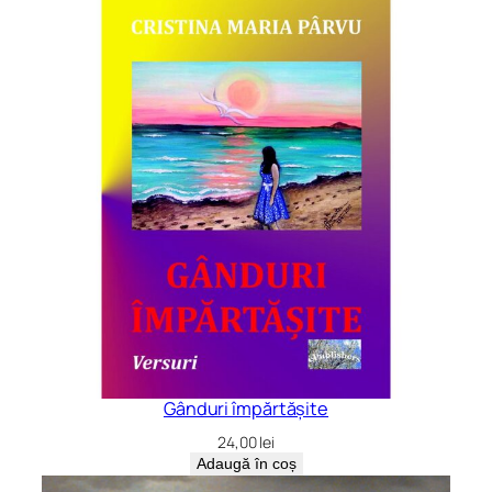
Gânduri împărtășite
24,00
lei
Adaugă în coș