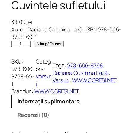
Cuvintele sufletului
38,00
lei
Autor: Daciana Cosmina Lazăr ISBN 978-606-
8798-69-1
C
Adaugă în coș
a
n
SKU:
Categ
Tags:
978-606-8798
, 
t
978-606-
ory:
Daciana Cosmina Lazăr
, 
i
8798-69-
Versur
Versuri
, 
WWW.CORESI.NET
t
1
i
a
Branduri:
WWW.CORESI.NET
t
Informații suplimentare
e
C
Recenzii (0)
u
v