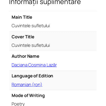
Informații suplimentare
i
n
t
Main Title
e
l
Cuvintele sufletului
e
s
Cover Title
u
Cuvintele sufletului
f
l
Author Name
e
Daciana Cosmina Lazăr
t
u
Language of Edition
l
u
Romanian (ron)
i
Mode of Writing
Poetry