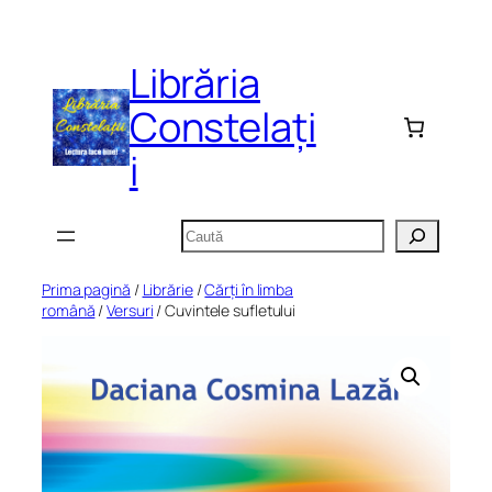
Sari
la
Librăria
conținut
Constelați
i
Caută
Prima pagină
/
Librărie
/
Cărți în limba
română
/
Versuri
/ Cuvintele sufletului