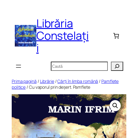
Sari
la
Librăria
conținut
Constelați
i
Caută
Prima pagină
/
Librărie
/
Cărți în limba română
/
Pamflete
politice
/ Cu vaporul prin deșert. Pamflete