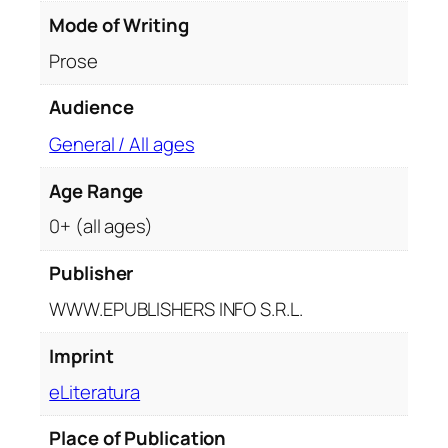
a
Mode of Writing
m
Prose
f
l
Audience
e
t
General / All ages
e
Age Range
0+ (all ages)
Publisher
WWW.EPUBLISHERS INFO S.R.L.
Imprint
eLiteratura
Place of Publication