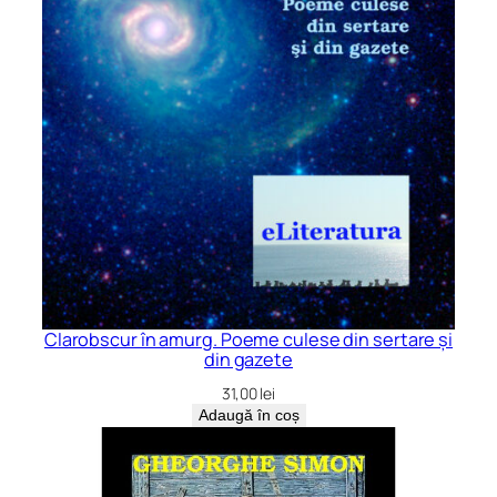
Clarobscur în amurg. Poeme culese din sertare și
din gazete
31,00
lei
Adaugă în coș