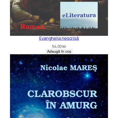
Evanghelia nescrisă
54,00
lei
Adaugă în coș