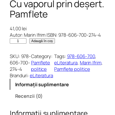
Cu vaporul prin deșert.
Pamflete
41,00
lei
Autor: Marin Ifrim ISBN: 978-606-700-274-4
C
Adaugă în coș
a
n
SKU:
978-
Category:
Tags:
978-606-700
, 
t
606-700-
Pamflete
eLiteratura
, 
Marin Ifrim
, 
i
274-4
politice
Pamflete politice
t
Branduri:
eLiteratura
a
Informații suplimentare
t
e
Recenzii (0)
C
u
Informații suplimentare
v