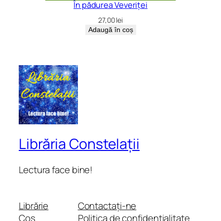
În pădurea Veveriței
27,00
lei
Adaugă în coș
Librăria Constelații
Lectura face bine!
Librărie
Contactați-ne
Coș
Politica de confidențialitate