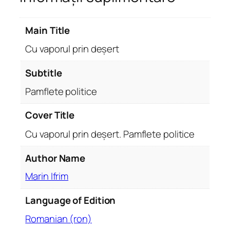
a
p
Main Title
o
r
Cu vaporul prin deșert
u
l
Subtitle
p
Pamflete politice
r
i
Cover Title
n
Cu vaporul prin deșert. Pamflete politice
d
e
Author Name
ș
e
Marin Ifrim
r
t
Language of Edition
.
Romanian (ron)
P