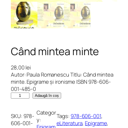
Când mintea minte
28,00
lei
Autor: Paula Romanescu Titlu: Când mintea
minte. Epigrame și ironisme ISBN 978-606-
001-485-0
C
Adaugă în coș
a
n
Categor
SKU:
978-
Tags:
978-606-001
, 
t
y:
606-001-
eLiteratura
, 
Epigrame
, 
i
Epigram