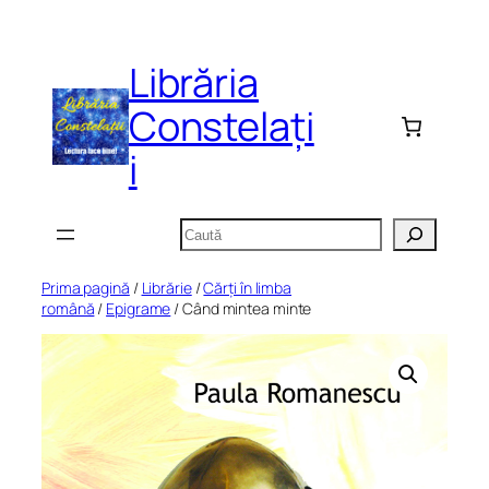
Sari
la
Librăria
conținut
Constelați
i
Caută
Prima pagină
/
Librărie
/
Cărți în limba
română
/
Epigrame
/ Când mintea minte