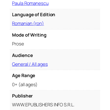
Paula Romanescu
e
Language of Edition
Romanian (ron)
Mode of Writing
Prose
Audience
General / All ages
Age Range
0+ (all ages)
Publisher
WWW.EPUBLISHERS INFO S.R.L.