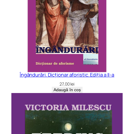
Îngândurări. Dicționar aforistic. Ediția a II-a
27,00
lei
Adaugă în coș