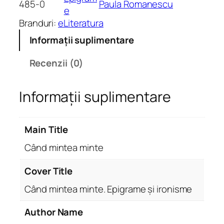
485-0
Paula Romanescu
t
e
a
Branduri:
eLiteratura
t
Informații suplimentare
e
C
Recenzii (0)
â
n
Informații suplimentare
d
m
i
Main Title
n
t
Când mintea minte
e
a
Cover Title
m
Când mintea minte. Epigrame și ironisme
i
n
Author Name
t