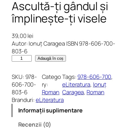
Ascultă-ți gândul și
împlinește-ți visele
39,00
lei
Autor: Ionuț Caragea ISBN 978-606-700-
803-6
C
Adaugă în coș
a
n
SKU:
978-
Catego
Tags:
978-606-700
, 
t
606-700-
ry:
eLiteratura
, 
Ionuț
i
803-6
Roman
Caragea
, 
Roman
t
Branduri:
eLiteratura
a
Informații suplimentare
t
e
Recenzii (0)
A
s