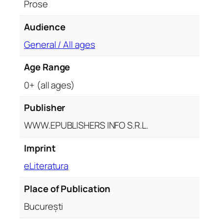
Prose
p
l
Audience
i
General / All ages
n
e
Age Range
ș
t
0+ (all ages)
e
-
Publisher
ț
WWW.EPUBLISHERS INFO S.R.L.
i
v
Imprint
i
eLiteratura
s
e
Place of Publication
l
e
București