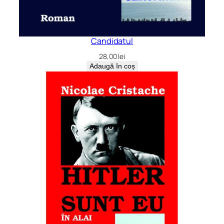
Candidatul
28,00
lei
Adaugă în coș