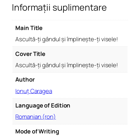
Informații suplimentare
c
u
l
Main Title
t
ă
Ascultă-ți gândul și împlinește-ți visele!
-
ț
Cover Title
i
Ascultă-ți gândul și împlinește-ți visele!
g
â
Author
n
Ionuț Caragea
d
u
Language of Edition
l
ș
Romanian (ron)
i
î
Mode of Writing
m