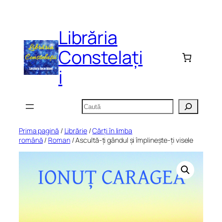
Sari
la
Librăria
conținut
Constelați
i
Caută
Prima pagină
/
Librărie
/
Cărți în limba
română
/
Roman
/ Ascultă-ți gândul și împlinește-ți visele