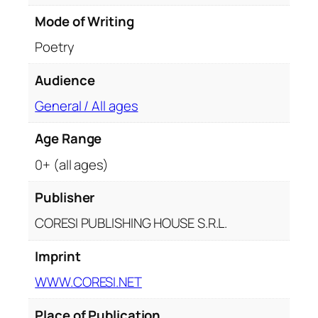
Mode of Writing
Poetry
Audience
General / All ages
Age Range
0+ (all ages)
Publisher
CORESI PUBLISHING HOUSE S.R.L.
Imprint
WWW.CORESI.NET
Place of Publication