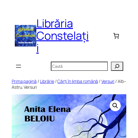
Sari
la
Librăria
conținut
Constelați
i
Caută
Prima pagină
/
Librărie
/
Cărți în limba română
/
Versuri
/ Alb–
Astru. Versuri