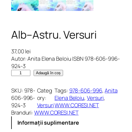
Alb–Astru. Versuri
37,00
lei
Autor: Anita Elena Beloiu ISBN 978-606-996-
924-3
C
Adaugă în coș
a
n
SKU:
978-
Categ
Tags:
978-606-996
, 
Anita
t
606-996-
ory:
Elena Beloiu
, 
Versuri
, 
i
924-3
Versuri
WWW.CORESI.NET
t
Branduri:
WWW.CORESI.NET
a
Informații suplimentare
t
e