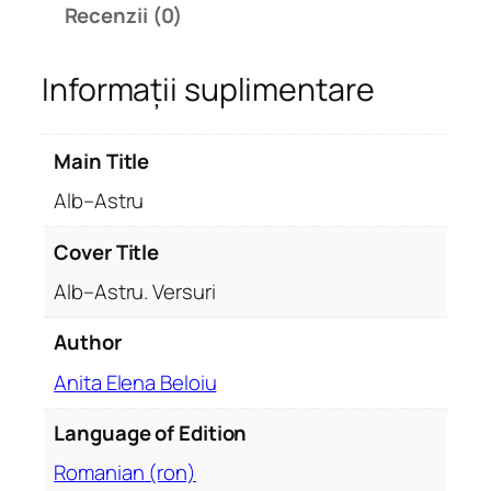
Recenzii (0)
A
l
Informații suplimentare
b
–
A
Main Title
s
t
Alb–Astru
r
u
Cover Title
.
Alb–Astru. Versuri
V
e
Author
r
Anita Elena Beloiu
s
u
Language of Edition
r
i
Romanian (ron)