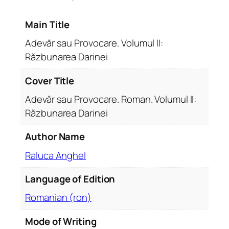
r
s
Main Title
a
u
Adevăr sau Provocare. Volumul II:
P
Răzbunarea Darinei
r
o
Cover Title
v
Adevăr sau Provocare. Roman. Volumul II:
o
Răzbunarea Darinei
c
a
Author Name
r
e
Raluca Anghel
.
Language of Edition
V
o
Romanian (ron)
l
u
Mode of Writing