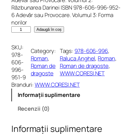
Răzbunarea Darinei ISBN 978-606-996-952-
6 Adevăr sau Provocare. Volumul 3: Forma
norilor
C
Adaugă în coș
a
n
SKU:
Category:
Tags:
978-606-996
, 
t
978-
Roman
, 
Raluca Anghel
, 
Roman
, 
i
606-
Roman de
Roman de dragoste
, 
t
996-
dragoste
WWW.CORESI.NET
a
951-9
t
Branduri:
WWW.CORESI.NET
e
Informații suplimentare
A
d
Recenzii (0)
e
v
Informații suplimentare
ă