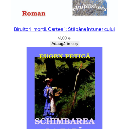
Biruitorii morții. Cartea 1: Stăpâna întunericului
41,00
lei
Adaugă în coș