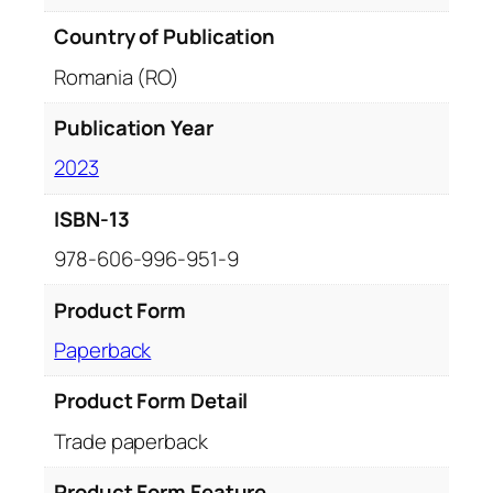
r
i
Country of Publication
n
Romania (RO)
e
i
Publication Year
2023
ISBN-13
978-606-996-951-9
Product Form
Paperback
Product Form Detail
Trade paperback
Product Form Feature