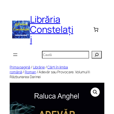
Sari
la
Librăria
conținut
Constelați
i
Caută
Prima pagină
/
Librărie
/
Cărți în limba
română
/
Roman
/ Adevăr sau Provocare. Volumul II:
Răzbunarea Darinei