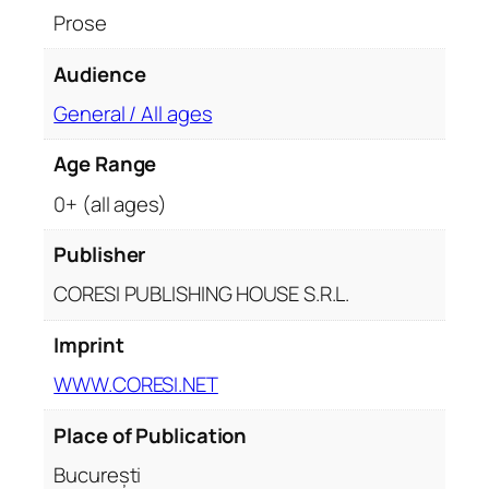
m
Prose
u
l
Audience
I
I
General / All ages
:
Age Range
R
ă
0+ (all ages)
z
b
Publisher
u
CORESI PUBLISHING HOUSE S.R.L.
n
a
Imprint
r
WWW.CORESI.NET
e
a
Place of Publication
D
a
București