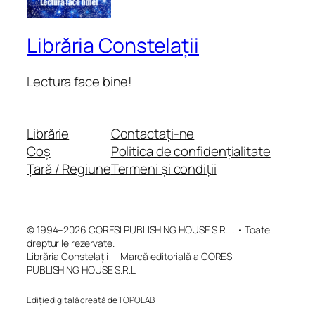
Librăria Constelații
Lectura face bine!
Librărie
Contactați-ne
Coș
Politica de confidențialitate
Țară / Regiune
Termeni și condiții
© 1994–2026 CORESI PUBLISHING HOUSE S.R.L. • Toate
drepturile rezervate.
Librăria Constelații — Marcă editorială a CORESI
PUBLISHING HOUSE S.R.L
Ediție digitală creată de TOPOLAB