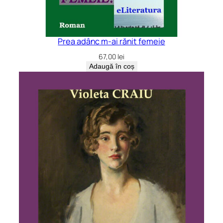
Prea adânc m-ai rănit femeie
67,00
lei
Adaugă în coș