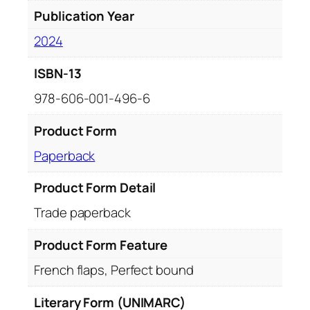
c
Publication Year
e
2024
a
f
ISBN-13
ă
r
978-606-001-496-6
d
e
Product Form
V
Paperback
i
c
Product Form Detail
t
Trade paperback
o
r
Product Form Feature
T
e
French flaps, Perfect bound
l
e
Literary Form (UNIMARC)