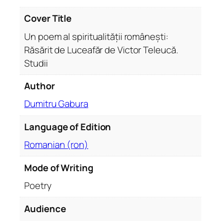
s
p
Cover Title
i
Un poem al spiritualității românești:
r
Răsărit de Luceafăr de Victor Teleucă.
i
Studii
t
u
Author
a
l
Dumitru Gabura
i
t
Language of Edition
ă
Romanian (ron)
ț
i
Mode of Writing
i
Poetry
r
o
Audience
m