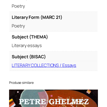
u
Poetry
c
ă
Literary Form (MARC 21)
.
Poetry
Subject (THEMA)
Literary essays
Subject (BISAC)
LITERARY COLLECTIONS / Essays
Produse similare