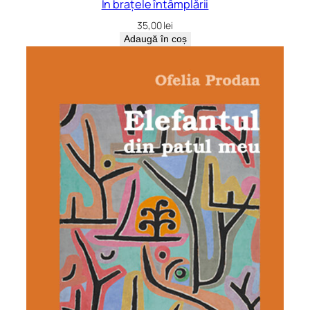
În brațele întâmplării
35,00
lei
Adaugă în coș