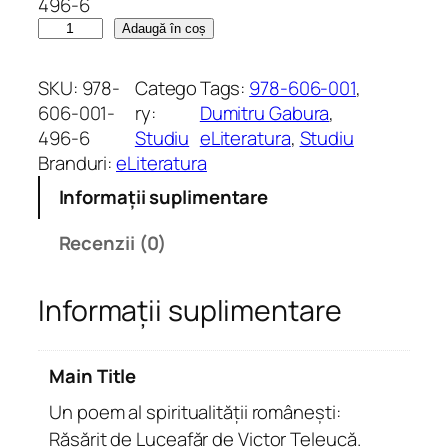
496-6
C
Adaugă în coș
a
n
SKU:
978-
Catego
Tags:
978-606-001
, 
t
606-001-
ry:
Dumitru Gabura
, 
i
496-6
Studiu
eLiteratura
, 
Studiu
t
Branduri:
eLiteratura
a
Informații suplimentare
t
e
Recenzii (0)
U
n
Informații suplimentare
p
o
e
Main Title
m
a
Un poem al spiritualității românești:
l
Răsărit de Luceafăr de Victor Teleucă.