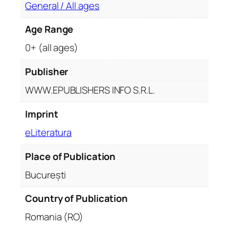
â
General / All ages
n
Age Range
e
ș
0+ (all ages)
t
i
Publisher
:
WWW.EPUBLISHERS INFO S.R.L.
R
ă
Imprint
s
ă
eLiteratura
r
Place of Publication
i
t
București
d
e
Country of Publication
L
Romania (RO)
u