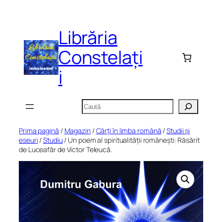
Sari
la
Librăria
conținut
Constelați
i
Caută
Prima pagină
/
Magazin
/
Cărți în limba română
/
Studii și
eseuri
/
Studiu
/ Un poem al spiritualității românești: Răsărit
de Luceafăr de Victor Teleucă.