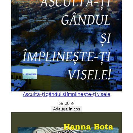
Ascultă-ți gândul și împlinește-ți visele
39,00
lei
Adaugă în coș