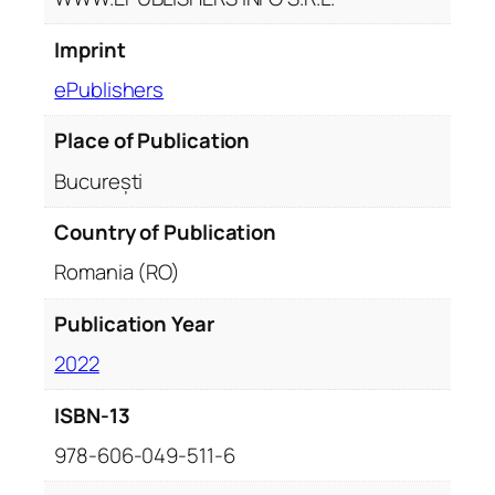
d
e
Imprint
l
ePublishers
u
l
Place of Publication
l
u
București
i
I
Country of Publication
i
Romania (RO)
s
u
Publication Year
s
2022
H
r
ISBN-13
i
s
978-606-049-511-6
t