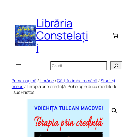
Sari
la
Librăria
conținut
Constelați
i
Caută
Prima pagină
/
Librărie
/
Cărți în limba română
/
Studii și
eseuri
/ Terapia prin credință. Psihologie după modelul lui
Iisus Hristos