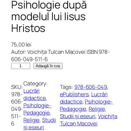
Psihologie după
modelul lui Iisus
Hristos
75,00
lei
Autor: Voichița Tulcan Macovei ISBN 978-
606-049-511-6
C
Adaugă în coș
a
n
Category:
SKU:
Tags:
978-606-049
, 
t
Lucrări
978-
ePublishers
, 
Lucrări
i
didactice
, 
606-
didactice
, 
Psihologie-
t
Psihologie-
049-
Pedagogie
, 
Religie
, 
a
Pedagogie
, 
511-
Studii și eseuri
, 
Voichița
t
Religie
, 
Studii
6
Tulcan Macovei
e
și eseuri