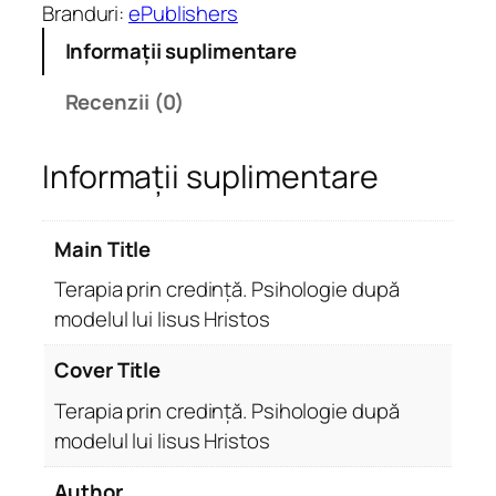
T
Branduri:
ePublishers
e
Informații suplimentare
r
a
Recenzii (0)
p
i
Informații suplimentare
a
p
r
Main Title
i
n
Terapia prin credință. Psihologie după
c
modelul lui Iisus Hristos
r
e
Cover Title
d
Terapia prin credință. Psihologie după
i
modelul lui Iisus Hristos
n
ț
Author