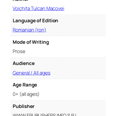
ă
.
Voichița Tulcan Macovei
P
Language of Edition
s
i
Romanian (ron)
h
o
Mode of Writing
l
Prose
o
g
Audience
i
e
General / All ages
d
Age Range
u
p
0+ (all ages)
ă
m
Publisher
o
WWW.EPUBLISHERS INFO S.R.L.