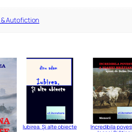
i
I
 & Autofiction
I
Iubirea. Și alte obiecte
Incredibila poves