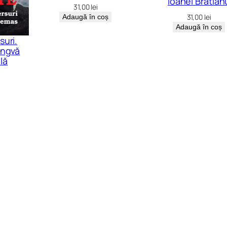
Ioanei Brătian
31,00
lei
31,00
lei
Adaugă în coș
Adaugă în coș
suri.
ingvă
lă