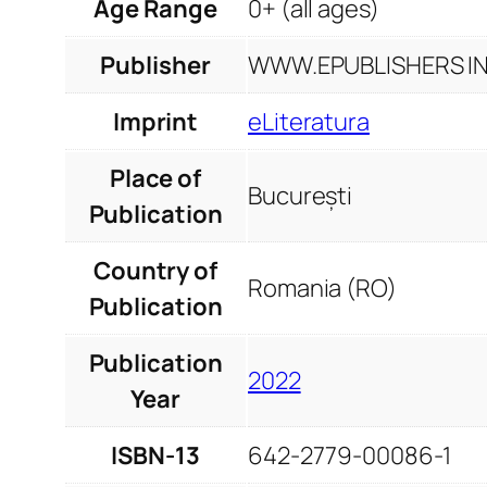
Age Range
0+ (all ages)
Publisher
WWW.EPUBLISHERS INF
Imprint
eLiteratura
Place of
București
Publication
Country of
Romania (RO)
Publication
Publication
2022
Year
ISBN-13
642-2779-00086-1