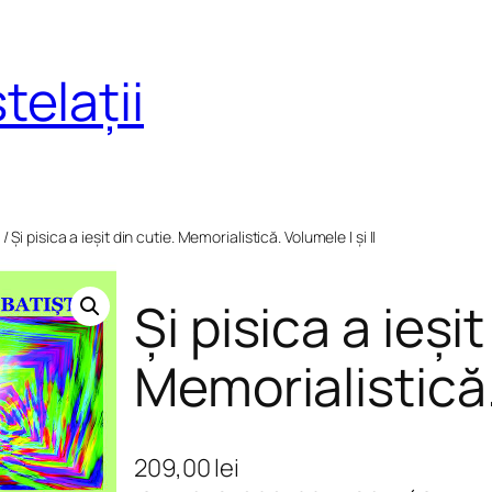
telații
/ Și pisica a ieșit din cutie. Memorialistică. Volumele I și II
Și pisica a ieșit
Memorialistică. 
209,00
lei