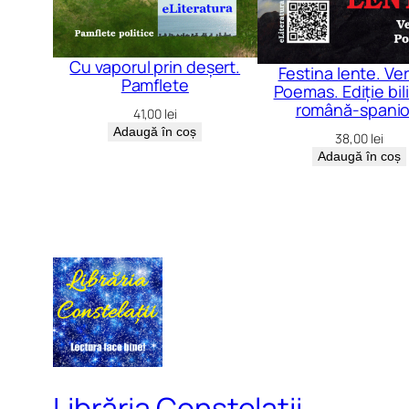
Cu vaporul prin deșert.
Festina lente. Ver
Pamflete
Poemas. Ediție bil
română-spanio
41,00
lei
Adaugă în coș
38,00
lei
Adaugă în coș
Librăria Constelații