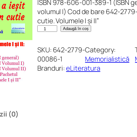
ISBN 978-606-001-389-1 (ISBN g
volumul I) Cod de bare 642-2779-0
cutie. Volumele I și II”
C
Adaugă în coș
a
n
SKU:
642-2779-
Category:
t
00086-1
Memorialistică
i
Branduri:
eLiteratura
t
a
t
e
Ș
ii (0)
i
p