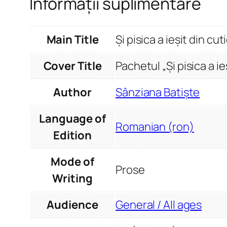
Informații suplimentare
Main Title
Și pisica a ieșit din cut
Cover Title
Pachetul „Și pisica a ieș
Author
Sânziana Batiște
Language of
Romanian (ron)
Edition
Mode of
Prose
Writing
Audience
General / All ages