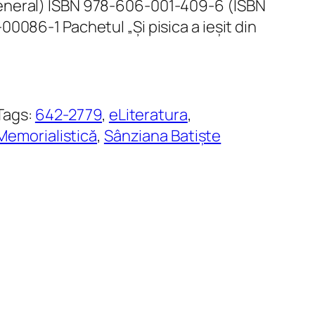
eneral) ISBN 978-606-001-409-6 (ISBN
0086-1 Pachetul „Și pisica a ieșit din
Tags:
642-2779
, 
eLiteratura
, 
Memorialistică
, 
Sânziana Batiște