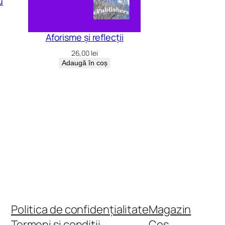
u
Aforisme și reflecții
26,00
lei
Adaugă în coș
Politica de confidențialitate
Magazin
Termeni și condiții
Coș