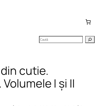
Caută
 din cutie.
Volumele I și II