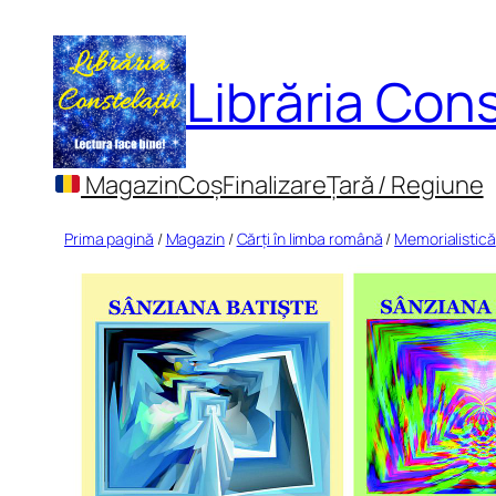
Sari
la
Librăria Cons
conținut
Magazin
Coș
Finalizare
Țară / Regiune
Prima pagină
/
Magazin
/
Cărți în limba română
/
Memorialistică