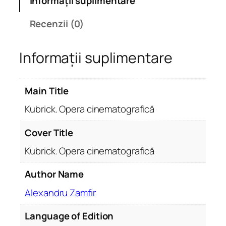
Informații suplimentare
t
e
Recenzii (0)
K
u
Informații suplimentare
b
r
i
Main Title
c
k
Kubrick. Opera cinematografică
.
O
Cover Title
p
Kubrick. Opera cinematografică
e
r
Author Name
a
Alexandru Zamfir
c
i
Language of Edition
n