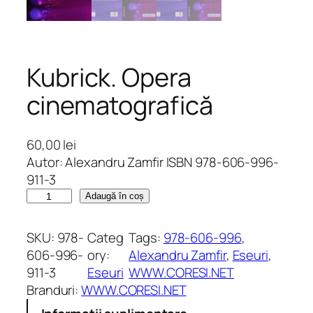
Kubrick. Opera
cinematografică
60,00
lei
Autor: Alexandru Zamfir ISBN 978-606-996-
911-3
C
Adaugă în coș
a
n
SKU:
978-
Categ
Tags:
978-606-996
, 
t
606-996-
ory:
Alexandru Zamfir
, 
Eseuri
, 
i
911-3
Eseuri
WWW.CORESI.NET
t
Branduri:
WWW.CORESI.NET
a