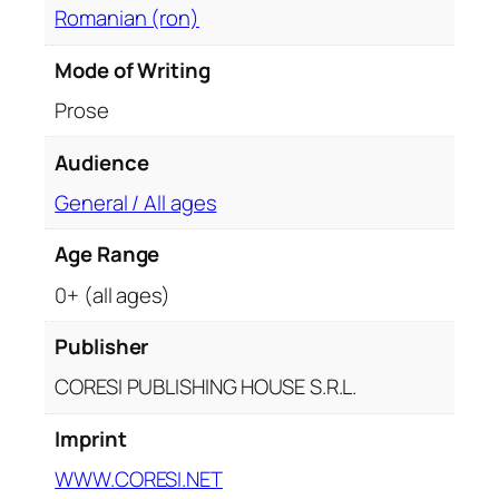
e
Romanian (ron)
m
a
Mode of Writing
t
Prose
o
g
Audience
r
General / All ages
a
f
Age Range
i
c
0+ (all ages)
ă
Publisher
CORESI PUBLISHING HOUSE S.R.L.
Imprint
WWW.CORESI.NET