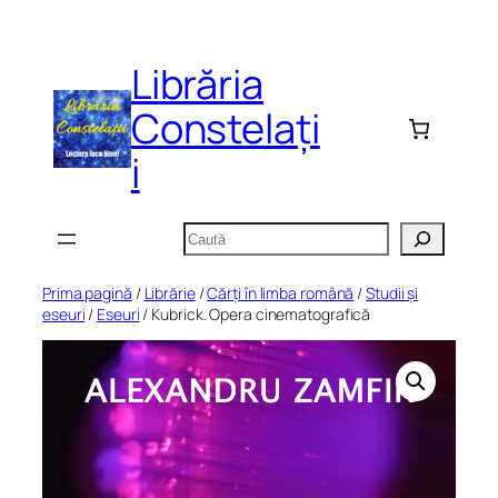
Sari
la
Librăria
conținut
Constelați
i
Caută
Prima pagină
/
Librărie
/
Cărți în limba română
/
Studii și
eseuri
/
Eseuri
/ Kubrick. Opera cinematografică