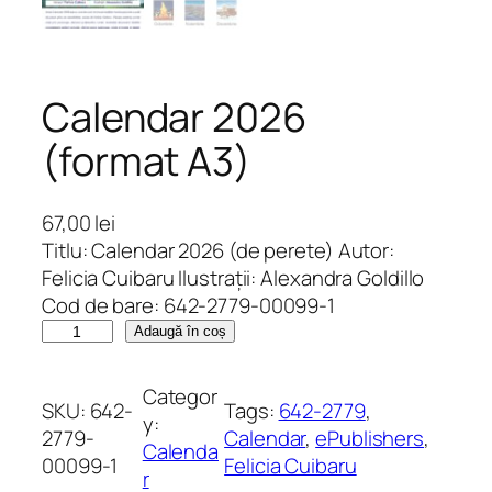
Calendar 2026
(format A3)
67,00
lei
Titlu: Calendar 2026 (de perete) Autor:
Felicia Cuibaru Ilustrații: Alexandra Goldillo
Cod de bare: 642-2779-00099-1
C
Adaugă în coș
a
n
Categor
SKU:
642-
Tags:
642-2779
, 
t
y:
2779-
Calendar
, 
ePublishers
, 
i
Calenda
00099-1
Felicia Cuibaru
t
r