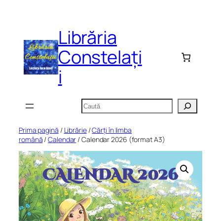
Sari
la
Librăria
conținut
Constelați
i
Caută
Prima pagină
/
Librărie
/
Cărți în limba
română
/
Calendar
/ Calendar 2026 (format A3)