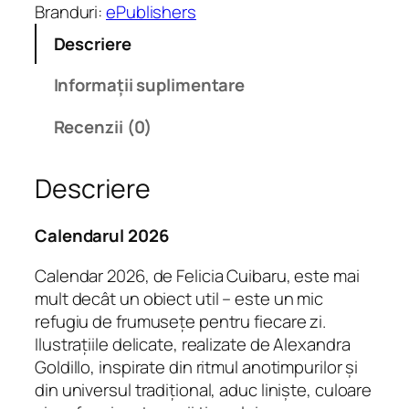
a
Branduri:
ePublishers
t
Descriere
e
C
Informații suplimentare
a
l
Recenzii (0)
e
n
Descriere
d
a
r
Calendarul 2026
2
Calendar 2026, de Felicia Cuibaru, este mai
0
mult decât un obiect util – este un mic
2
refugiu de frumusețe pentru fiecare zi.
6
Ilustrațiile delicate, realizate de Alexandra
(
Goldillo, inspirate din ritmul anotimpurilor și
f
din universul tradițional, aduc liniște, culoare
o