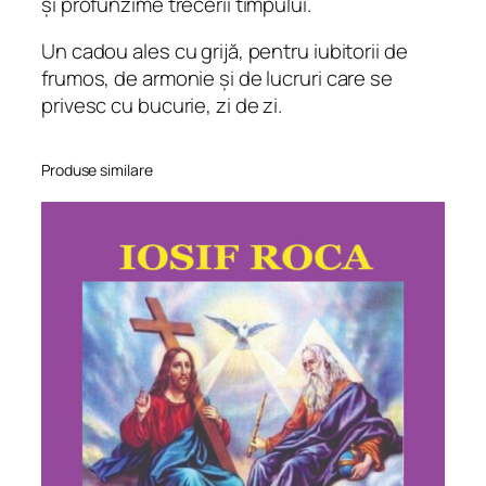
și profunzime trecerii timpului.
r
m
Un cadou ales cu grijă, pentru iubitorii de
a
frumos, de armonie și de lucruri care se
t
privesc cu bucurie, zi de zi.
A
3
)
Produse similare